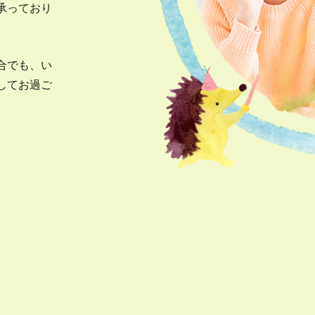
承っており
合でも、い
してお過ご