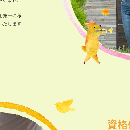
さいませ。
を第一に考
いたします
資格