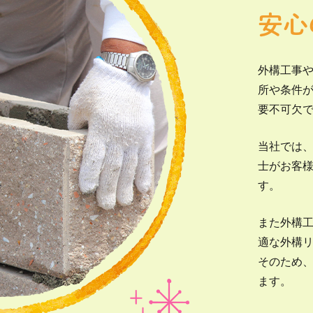
安心
外構工事
所や条件
要不可欠
当社では
士がお客
す。
また外構
適な外構
そのため
ます。